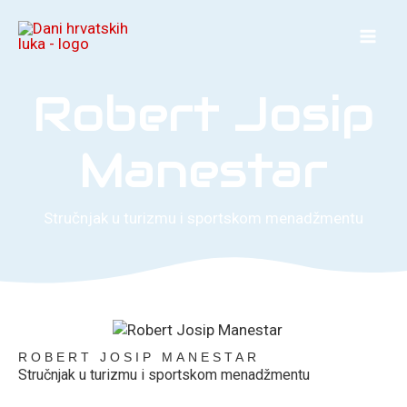
Skip
to
content
Robert Josip
Manestar
Stručnjak u turizmu i sportskom menadžmentu
ROBERT JOSIP MANESTAR
Stručnjak u turizmu i sportskom menadžmentu