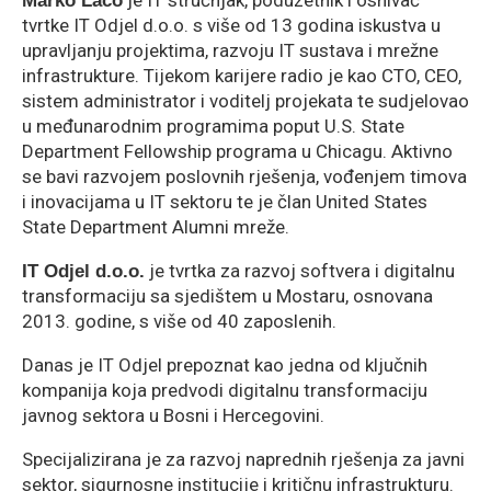
je IT stručnjak, poduzetnik i osnivač
Marko Laco
tvrtke IT Odjel d.o.o. s više od 13 godina iskustva u
upravljanju projektima, razvoju IT sustava i mrežne
infrastrukture. Tijekom karijere radio je kao CTO, CEO,
sistem administrator i voditelj projekata te sudjelovao
u međunarodnim programima poput U.S. State
Department Fellowship programa u Chicagu. Aktivno
se bavi razvojem poslovnih rješenja, vođenjem timova
i inovacijama u IT sektoru te je član United States
State Department Alumni mreže.
je tvrtka za razvoj softvera i digitalnu
IT Odjel d.o.o.
transformaciju sa sjedištem u Mostaru, osnovana
2013. godine, s više od 40 zaposlenih.
Danas je IT Odjel prepoznat kao jedna od ključnih
kompanija koja predvodi digitalnu transformaciju
javnog sektora u Bosni i Hercegovini.
Specijalizirana je za razvoj naprednih rješenja za javni
sektor, sigurnosne institucije i kritičnu infrastrukturu.