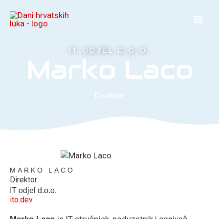
Skip
to
content
IT ODJEL D.O.O.
Marko Laco
Direktor
MARKO LACO
Direktor
IT odjel d.o.o.
ito.dev