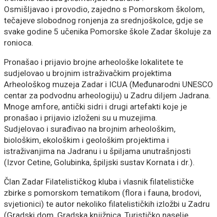
Osmišljavao i provodio, zajedno s Pomorskom školom,
tečajeve slobodnog ronjenja za srednjoškolce, gdje se
svake godine 5 učenika Pomorske škole Zadar školuje za
ronioca.
Pronašao i prijavio brojne arheološke lokalitete te
sudjelovao u brojnim istraživačkim projektima
Arheološkog muzeja Zadar i ICUA (Međunarodni UNESCO
centar za podvodnu arheologiju) u Zadru diljem Jadrana.
Mnoge amfore, antički sidri i drugi artefakti koje je
pronašao i prijavio izloženi su u muzejima.
Sudjelovao i surađivao na brojnim arheološkim,
biološkim, ekološkim i geološkim projektima i
istraživanjima na Jadranu i u špiljama unutrašnjosti
(Izvor Cetine, Golubinka, špiljski sustav Kornata i dr.).
Član Zadar Filatelističkog kluba i vlasnik filatelističke
zbirke s pomorskom tematikom (flora i fauna, brodovi,
svjetionici) te autor nekoliko filatelističkih izložbi u Zadru
(Gradski dom, Gradska knjižnica, Turističko naselje