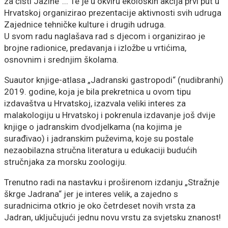
za čisti Jazine“... Te je u okviru ekoloških akcija prvi put u
Hrvatskoj organizirao prezentacije aktivnosti svih udruga
Zajednice tehničke kulture i drugih udruga.
U svom radu naglašava rad s djecom i organizirao je
brojne radionice, predavanja i izložbe u vrtićima,
osnovnim i srednjim školama.
Suautor knjige-atlasa „Jadranski gastropodi“ (nudibranhi)
2019. godine, koja je bila prekretnica u ovom tipu
izdavaštva u Hrvatskoj, izazvala veliki interes za
malakologiju u Hrvatskoj i pokrenula izdavanje još dvije
knjige o jadranskim dvodjelkama (na kojima je
surađivao) i jadranskim puževima, koje su postale
nezaobilazna stručna literatura u edukaciji budućih
stručnjaka za morsku zoologiju.
Trenutno radi na nastavku i proširenom izdanju „Stražnje
škrge Jadrana“ jer je interes velik, a zajedno s
suradnicima otkrio je oko četrdeset novih vrsta za
Jadran, uključujući jednu novu vrstu za svjetsku znanost!