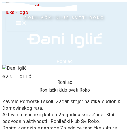
Skip
to
content
RONILAČKI KLUB SVETI ROKO
Đani Iglić
Ronilac
ĐANI IGLIĆ
Ronilac
Ronilački klub sveti Roko
Završio Pomorsku školu Zadar, smjer nautika, sudionik
Domovinskog rata.
Aktivan u tehničkoj kulturi 25 godina kroz Zadar Klub
podvodnih aktivnosti i Ronilački klub Sv. Roko.
Dobitnik godišnje nagrade Zajednice tehničke kulture