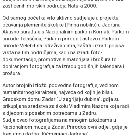
zaštićenih morskih područja Natura 2000.
Od samog početka vrlo aktivno sudjeluje u projektu
očuvanja plemenite školjke (Pinna nobilis) u Jadranu.
Aktivno surađuje s Nacionalnim parkom Kornati, Parkom
prirode Telašćica, Parkom prirode Lastovo i Parkom
prirode Velebit na istraživanjima, zaštiti i izradi popisa
vrsta na tim područjima, kao i na izradi foto-
dokumentacije, promotivnih materijala i brošura te
doniranjem fotografija za izradu godišnjih kalendara i
brošura.
Autor brojnih izložbi podvodne fotografije, većinom
humanitarnog karaktera, najveća od kojih je bila u
Gradskom domu Zadar “U zagrljaju dubina”, gdje su
prikupljana sredstva za školu Vladimira Nazora koja radi
s djecom s posebnim potrebama u Zadru.
Sudjelovao fotografijama na mnogim izložbama u
Nacionalnom muzeju Zadar, Prirodoslovni odjel, gdje je
trenutno izložba „Kičmenjaci Jadrana“.