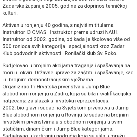
Zadarske županije 2005. godine za doprinos tehničkoj
kulturi.
Aktivan u ronjenju 40 godina, s najvišim titulama
Instruktor I3 CMAS i Instruktor prema udruzi NAUI.
Instruktor od 2002. godine, od kada je školovao više od
500 ronioca svih kategorija i specijalnosti kroz Zadar
Klub podvodnih aktivnosti i Ronilački klub Sv. Roko.
Sudjelovao u brojnim akcijama traganja i spašavanja na
moru u okviru Državne uprave za zaštitu i spašavanje, kao
i u brojnim demonstracijskim vježbama.
Organizirao tri Hrvatska prvenstva u Jump Blue
slobodnom ronjenju u Zadru, koja su bila i kvalifikacijska
natjecanja za ulazak u hrvatsku reprezentaciju.
2002. bio glavni sudac na Svjetskom prvenstvu u Jump
Blue slobodnom ronjenju u Rovinju te sudac na brojnim
hrvatskim prvenstvima u slobodnom ronjenju u svim
statičkim, dinamičkim i Jump Blue kategorijama.
Sudjelovao u kartiranju područja koja su ušla u mrežu