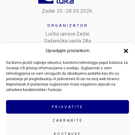
Zadar 25.-28.03.2026.
ORGANIZATOR
Lučka uprava Zadar
Gaženička cesta 28a
23000 Zadar
Upravljajte pristankom
MJESTO ODRŽAVANJA
Da bismo pružili najbolje iskustvo, koristimo tehnologije poput kolačića za
čuvanje i/ili pristup informacijama o uređaju. Suglasnost s ovim
Hotel Hyatt Regency*****
tehnologijama će nam omogućiti da obrađujemo podatke kao što su
Obala kneza Trpimira 7
ponašanje pri pregledavanju ili jedinstveni ID-ovi na ovoj web stranici.
23000 Zadar
Nepristanak ili povlačenje suglasnosti može negativno utjecati na
određene karakteristike i funkcije.
PRIJAVE I INFORMACIJE
info@danihrluka.eu
PRIHVATITE
ZABRANITE
Copyright © 2026 Dani hrvatskih luka |
Politika privatnosti
|
POSTAVKE