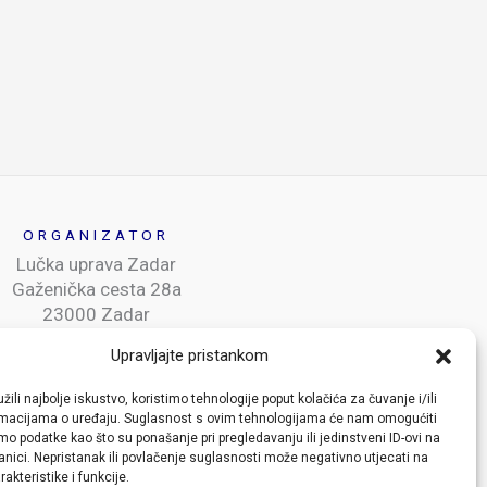
ORGANIZATOR
Lučka uprava Zadar
Gaženička cesta 28a
23000 Zadar
Upravljajte pristankom
IJAVE I INFORMACIJE
žili najbolje iskustvo, koristimo tehnologije poput kolačića za čuvanje i/ili
info@danihrluka.eu
ormacijama o uređaju. Suglasnost s ovim tehnologijama će nam omogućiti
o podatke kao što su ponašanje pri pregledavanju ili jedinstveni ID-ovi na
anici. Nepristanak ili povlačenje suglasnosti može negativno utjecati na
akteristike i funkcije.