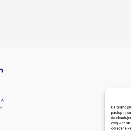
JA
PR
*
Da bismo pru
pristup inf
da obrađujem
ovoj web str
određene kar