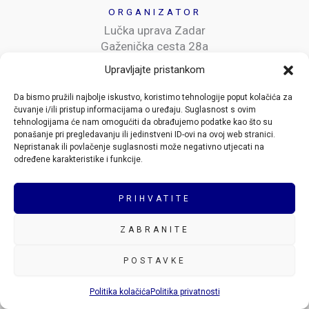
ORGANIZATOR
Lučka uprava Zadar
Gaženička cesta 28a
23000 Zadar
Upravljajte pristankom
MJESTO ODRŽAVANJA
Da bismo pružili najbolje iskustvo, koristimo tehnologije poput kolačića za
čuvanje i/ili pristup informacijama o uređaju. Suglasnost s ovim
Hotel Hyatt Regency*****
tehnologijama će nam omogućiti da obrađujemo podatke kao što su
Obala kneza Trpimira 7
ponašanje pri pregledavanju ili jedinstveni ID-ovi na ovoj web stranici.
23000 Zadar
Nepristanak ili povlačenje suglasnosti može negativno utjecati na
određene karakteristike i funkcije.
PRIJAVE I INFORMACIJE
info@danihrluka.eu
PRIHVATITE
ZABRANITE
Copyright © 2026 Dani hrvatskih luka |
Politika privatnosti
|
POSTAVKE
Politika kolačića (EU)
Politika kolačića
Politika privatnosti